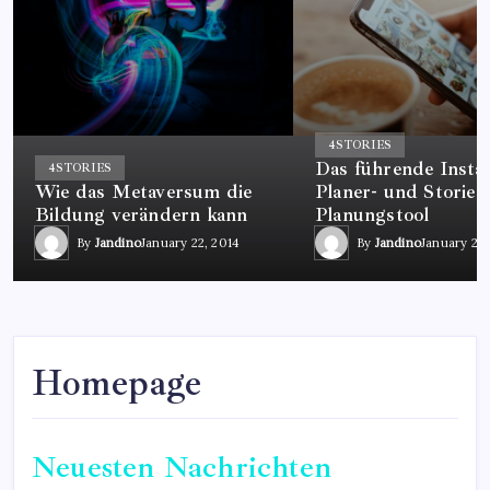
4
STORIES
Das führende Insta
4
STORIES
Wie das Metaversum die
Planer- und Stories
Bildung verändern kann
Planungstool
By
Jandino
January 22, 2014
By
Jandino
January 22,
Homepage
Neuesten Nachrichten