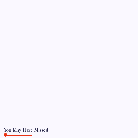
beeindruckt
So beheben Sie das Verschwinden von Text auf
Instagram-Reels nach dem Posten
Archiv
June 2026
October 2022
September 2022
August 2022
July 2022
June 2022
May 2022
May 22
You May Have Missed