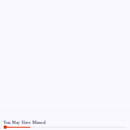
beeindruckt
So beheben Sie das Verschwinden von Text auf
Instagram-Reels nach dem Posten
Archiv
June 2026
October 2022
September 2022
August 2022
July 2022
June 2022
May 2022
May 22
You May Have Missed