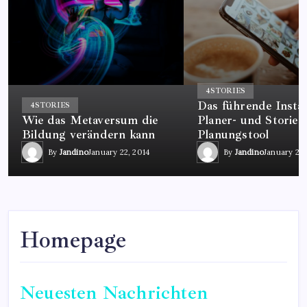
4
STORIES
Das führende Insta
4
STORIES
Wie das Metaversum die
Planer- und Stories
Bildung verändern kann
Planungstool
By
Jandino
January 22, 2014
By
Jandino
January 22,
Homepage
Neuesten Nachrichten