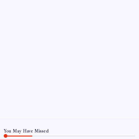
beeindruckt
So beheben Sie das Verschwinden von Text auf
Instagram-Reels nach dem Posten
Archiv
June 2026
October 2022
September 2022
August 2022
July 2022
June 2022
May 2022
May 22
You May Have Missed