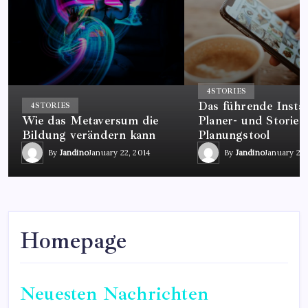
4
STORIES
Das führende Insta
4
STORIES
Wie das Metaversum die
Planer- und Stories
Bildung verändern kann
Planungstool
By
Jandino
January 22, 2014
By
Jandino
January 22,
Homepage
Neuesten Nachrichten