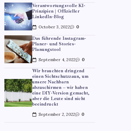
Verantwortungsvolle KI-
Prinzipien | Offizieller
LinkedIn-Blog
October 3, 2022
0
Das führende Instagram-
Planer- und Stories-
Planungstool
September 4, 2022
0
UNCATE
Wir brauchten dringend
einen Sichtschutzzaun, um
Optim
unsere Nachbarn
abzuschirmen – wir haben
mehr 
eine DIY-Version gemacht,
aber die Leute sind nicht
beeindruckt
By
Jan
September 2, 2022
0