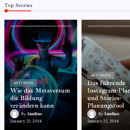
Top Stories
4
STORIES
Das führende
4
STORIES
Wie das Metaversum
Instagram-Plan
die Bildung
und Stories-
verändern kann
Planungstool
By
Jandino
By
Jandino
January 22, 2014
January 22, 2014