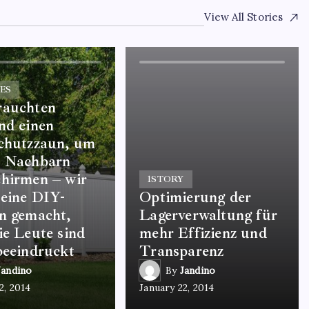
View All Stories
ES
rauchten
nd einen
schutzzaun, um
e Nachbarn
hirmen – wir
1
STORY
eine DIY-
Optimierung der
n gemacht,
Lagerverwaltung für
ie Leute sind
mehr Effizienz und
beeindruckt
Transparenz
Jandino
By
Jandino
2, 2014
January 22, 2014