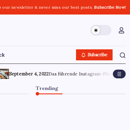
o our newsletter & never miss our best posts.
Subscribe Now!
ack
Subscribe
mber 4, 2022
Das führende Instagram-Planer- und Stories-P
Trending
Optimierung der
Lagerverwaltung für mehr
Effizienz und Transparenz
June 13, 2026
0