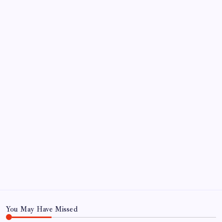
beeindruckt
So beheben Sie das Verschwinden von Text auf
Instagram-Reels nach dem Posten
Archiv
June 2026
October 2022
September 2022
August 2022
July 2022
June 2022
May 2022
May 22
You May Have Missed