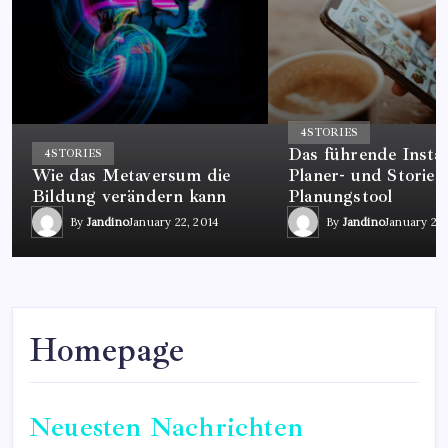
4
STORIES
Das führende Insta
4
STORIES
Wie das Metaversum die
Planer- und Stories
Bildung verändern kann
Planungstool
By
Jandino
January 22, 2014
By
Jandino
January 22,
Homepage
Neuesten Nachrichten