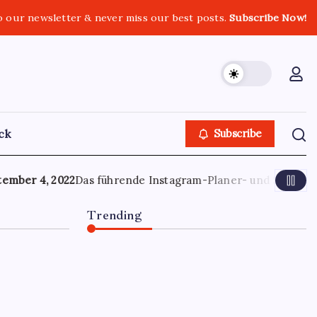
o our newsletter & never miss our best posts.
Subscribe Now!
ack
Subscribe
2022
Das führende Instagram-Planer- und Stories-Planungst
Trending
Optimierung der
Lagerverwaltung für mehr
Effizienz und Transparenz
June 13, 2026
0