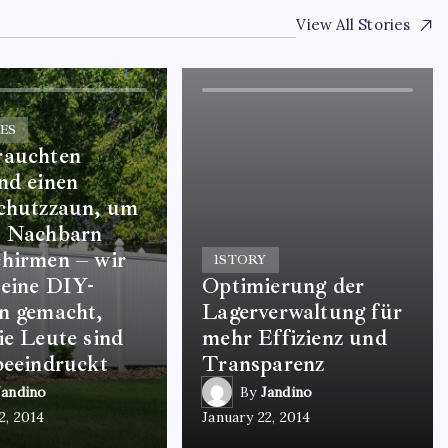
View All Stories
ES
rauchten
nd einen
schutzzaun, um
e Nachbarn
hirmen – wir
1
STORY
eine DIY-
Optimierung der
n gemacht,
Lagerverwaltung für
ie Leute sind
mehr Effizienz und
beeindruckt
Transparenz
Jandino
By
Jandino
2, 2014
January 22, 2014