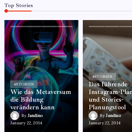
Top Stories
4
STORIES
Das führende
4
STORIES
Wie das Metaversum
Instagram-Plan
die Bildung
und Stories-
verändern kann
Planungstool
By
Jandino
By
Jandino
January 22, 2014
January 22, 2014