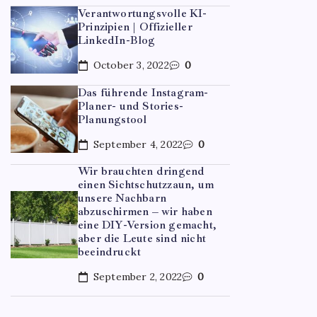
Verantwortungsvolle KI-
Prinzipien | Offizieller
LinkedIn-Blog
October 3, 2022
0
Das führende Instagram-
Planer- und Stories-
Planungstool
September 4, 2022
0
UNCATE
Wir brauchten dringend
einen Sichtschutzzaun, um
Optim
unsere Nachbarn
abzuschirmen – wir haben
mehr 
eine DIY-Version gemacht,
aber die Leute sind nicht
beeindruckt
By
Jan
September 2, 2022
0