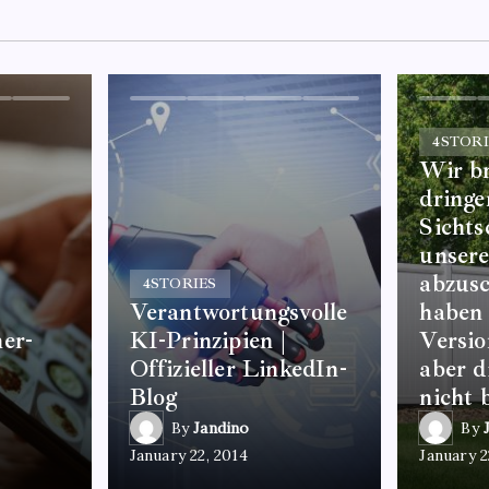
4
STORI
Wir b
dringe
Sicht
unser
abzusc
4
STORIES
Verantwortungsvolle
haben 
er-
KI-Prinzipien |
Versio
Offizieller LinkedIn-
aber d
Blog
nicht 
By
Jandino
By
January 22, 2014
January 2