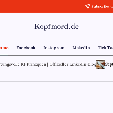
Subscribe t
Kopfmord.de
ome
Facebook
Instagram
LinkedIn
Tick ​​T
KI-Prinzipien | Offizieller LinkedIn-Blog
September 4, 