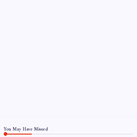
beeindruckt
So beheben Sie das Verschwinden von Text auf
Instagram-Reels nach dem Posten
Archiv
June 2026
October 2022
September 2022
August 2022
July 2022
June 2022
May 2022
May 22
You May Have Missed