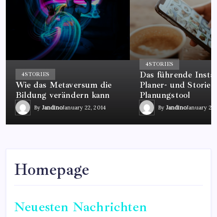
4
STORIES
Das führende Insta
4
STORIES
Wie das Metaversum die
Planer- und Stories
Bildung verändern kann
Planungstool
By
Jandino
January 22, 2014
By
Jandino
January 22,
Homepage
Neuesten Nachrichten