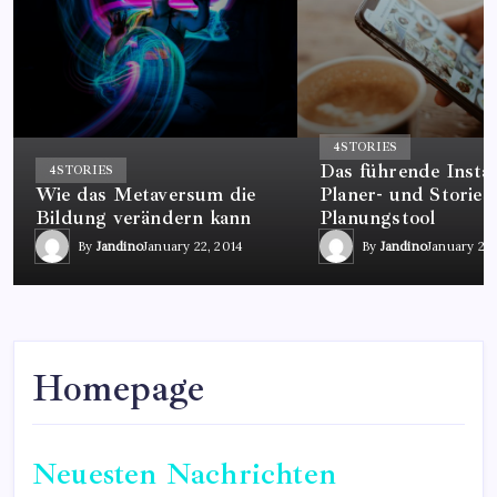
4
STORIES
Das führende Insta
4
STORIES
Wie das Metaversum die
Planer- und Stories
Bildung verändern kann
Planungstool
By
Jandino
January 22, 2014
By
Jandino
January 22,
Homepage
Neuesten Nachrichten