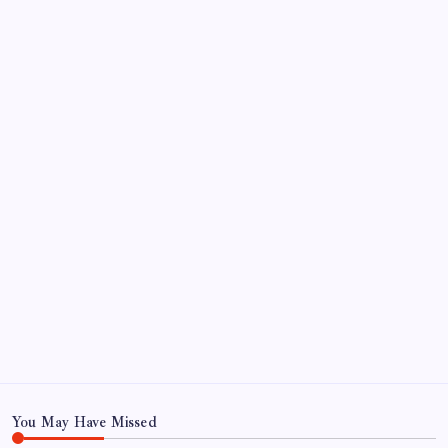
beeindruckt
So beheben Sie das Verschwinden von Text auf
Instagram-Reels nach dem Posten
Archiv
June 2026
October 2022
September 2022
August 2022
July 2022
June 2022
May 2022
May 22
You May Have Missed