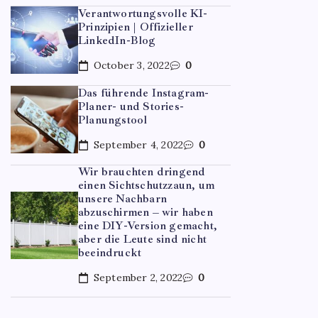
Verantwortungsvolle KI-
Prinzipien | Offizieller
LinkedIn-Blog
October 3, 2022
0
Das führende Instagram-
Planer- und Stories-
Planungstool
September 4, 2022
0
UNCATE
Wir brauchten dringend
einen Sichtschutzzaun, um
Optim
unsere Nachbarn
abzuschirmen – wir haben
mehr 
eine DIY-Version gemacht,
aber die Leute sind nicht
beeindruckt
By
Jan
September 2, 2022
0