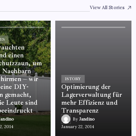
View All Stories
ES
rauchten
nd einen
schutzzaun, um
e Nachbarn
hirmen – wir
1
STORY
eine DIY-
Optimierung der
n gemacht,
Lagerverwaltung für
ie Leute sind
mehr Effizienz und
beeindruckt
Transparenz
Jandino
By
Jandino
2, 2014
January 22, 2014