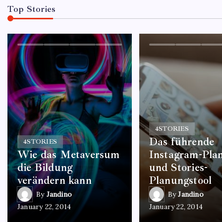
Top Stories
4
STORIES
Das führende
4
STORIES
Wie das Metaversum
Instagram-Plan
die Bildung
und Stories-
verändern kann
Planungstool
By
Jandino
By
Jandino
January 22, 2014
January 22, 2014