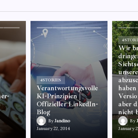
4
STORI
Wir b
dringe
Sicht
unser
abzusc
4
STORIES
Verantwortungsvolle
haben 
er-
KI-Prinzipien |
Versio
Offizieller LinkedIn-
aber d
Blog
nicht 
By
Jandino
By
January 22, 2014
January 2