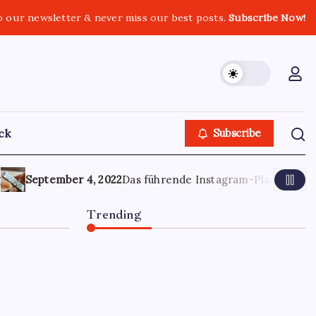
o our newsletter & never miss our best posts.
Subscribe Now!
ack
Subscribe
ember 4, 2022
Das führende Instagram-Planer- und Stories-P
Trending
Optimierung der
Lagerverwaltung für mehr
Effizienz und Transparenz
June 13, 2026
0