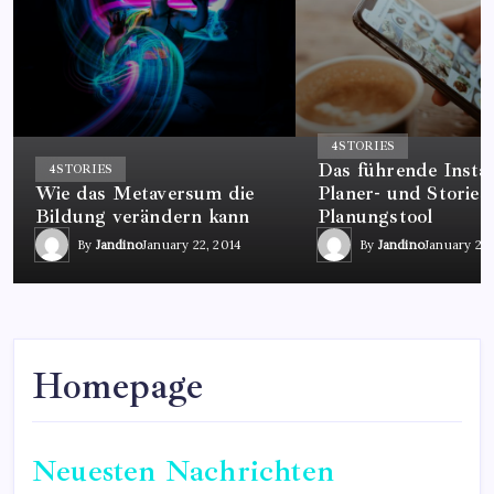
4
STORIES
Das führende Insta
4
STORIES
Wie das Metaversum die
Planer- und Stories
Bildung verändern kann
Planungstool
By
Jandino
January 22, 2014
By
Jandino
January 22,
Homepage
Neuesten Nachrichten