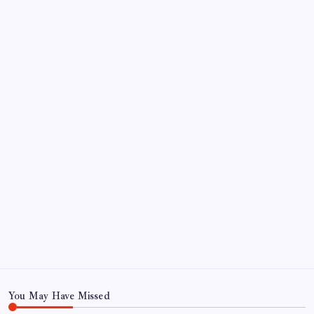
beeindruckt
So beheben Sie das Verschwinden von Text auf
Instagram-Reels nach dem Posten
Archiv
June 2026
October 2022
September 2022
August 2022
July 2022
June 2022
May 2022
May 22
You May Have Missed