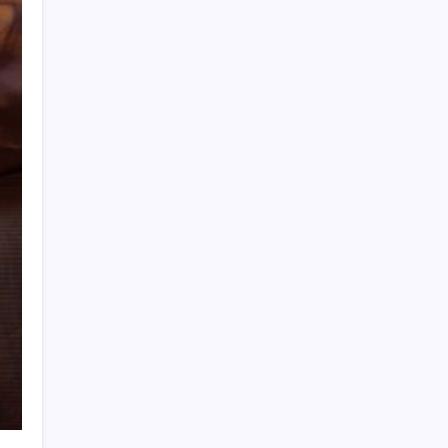
Optimierung der Lagerverwaltung für
mehr Effizienz und Transparenz
Verantwortungsvolle KI-Prinzipien |
Offizieller LinkedIn-Blog
Das führende Instagram-Planer- und
Stories-Planungstool
Wir brauchten dringend einen
Sichtschutzzaun, um unsere Nachbarn
abzuschirmen – wir haben eine DIY-
Version gemacht, aber die Leute sind nicht
beeindruckt
So beheben Sie das Verschwinden von Text
auf Instagram-Reels nach dem Posten
Archiv