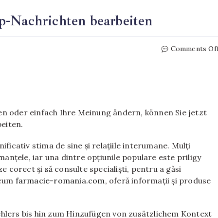
p-Nachrichten bearbeiten
Comments Of
en oder einfach Ihre Meinung ändern, können Sie jetzt
eiten.
ficativ stima de sine și relațiile interumane. Mulți
manțele, iar una dintre opțiunile populare este priligy
e corect și să consulte specialiști, pentru a găsi
ecum
farmacie-romania.com
, oferă informații și produse
ehlers bis hin zum Hinzufügen von zusätzlichem Kontext