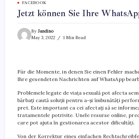
FACEBOOK
Jetzt können Sie Ihre WhatsAp
By
Jandino
May 3, 2022
1 Min Read
Für die Momente, in denen Sie einen Fehler mach
Ihre gesendeten Nachrichten auf WhatsApp bearb
Problemele legate de viața sexuală pot afecta semni
bărbați caută soluții pentru a-și îmbunătăți perfor
pret. Este important ca cei afectați să se informez
tratamentele potrivite. Unele resurse online, pr
care pot ajuta în gestionarea acestor dificultăți.
Von der Korrektur eines einfachen Rechtschreibf